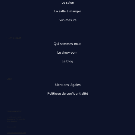
Le salon
La salle à manger
Sur-mesure
Henri Socquet
Qui sommes-nous
Le showroom
Le blog
Légal
Mentions légales
Politique de confidentialité
Nous contacter
Henri Socquet Mobilier
Chaussée de Tirlemont, 83
5030 Gembloux
081/61.14.53
info@meubles-socquet.com