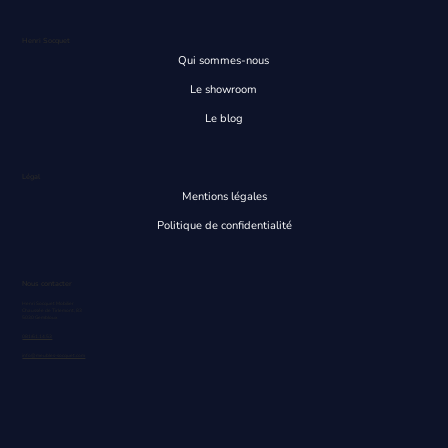
Henri Socquet
Qui sommes-nous
Le showroom
Le blog
Légal
Mentions légales
Politique de confidentialité
Nous contacter
Henri Socquet Mobilier
Chaussée de Tirlemont, 83
5030 Gembloux
081/61.14.53
info@meubles-socquet.com