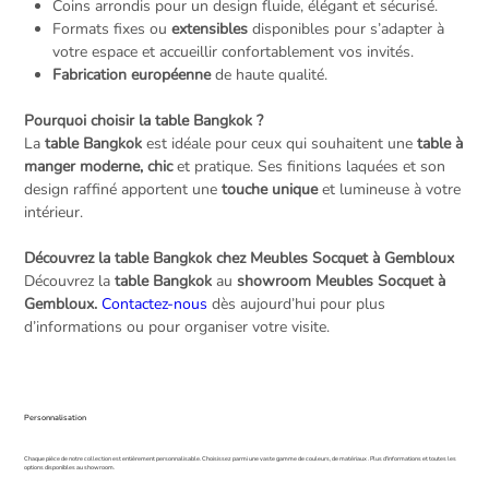
Coins arrondis pour un design fluide, élégant et sécurisé.
Formats fixes ou
extensibles
disponibles pour s’adapter à
votre espace et accueillir confortablement vos invités.
Fabrication européenne
de haute qualité.
Pourquoi choisir la table Bangkok ?
La
table Bangkok
est idéale pour ceux qui souhaitent une
table à
manger moderne, chic
et pratique. Ses finitions laquées et son
design raffiné apportent une
touche unique
et lumineuse à votre
intérieur.
Découvrez la table Bangkok chez Meubles Socquet à Gembloux
Découvrez la
table Bangkok
au
showroom Meubles Socquet à
Gembloux.
Contactez-nous
dès aujourd’hui pour plus
d’informations ou pour organiser votre visite.
Personnalisation
Chaque pièce de notre collection est entièrement personnalisable. Choisissez parmi une vaste gamme de couleurs, de matériaux . Plus d'informations et toutes les
options disponibles au showroom.