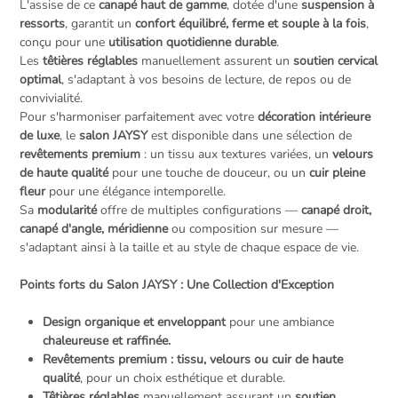
L'assise de ce
canapé haut de gamme
, dotée d'une
suspension à
ressorts
, garantit un
confort équilibré, ferme et souple à la fois
,
conçu pour une
utilisation quotidienne durable
.
Les
têtières réglables
manuellement assurent un
soutien cervical
optimal
, s'adaptant à vos besoins de lecture, de repos ou de
convivialité.
Pour s'harmoniser parfaitement avec votre
décoration intérieure
de luxe
, le
salon JAYSY
est disponible dans une sélection de
revêtements premium
: un tissu aux textures variées, un
velours
de haute qualité
pour une touche de douceur, ou un
cuir pleine
fleur
pour une élégance intemporelle.
Sa
modularité
offre de multiples configurations —
canapé droit,
canapé d'angle, méridienne
ou composition sur mesure —
s'adaptant ainsi à la taille et au style de chaque espace de vie.
Points forts du Salon JAYSY : Une Collection d'Exception
Design organique et enveloppant
pour une ambiance
chaleureuse et raffinée.
Revêtements premium : tissu, velours ou cuir de haute
qualité
, pour un choix esthétique et durable.
Têtières réglables
manuellement assurant un
soutien