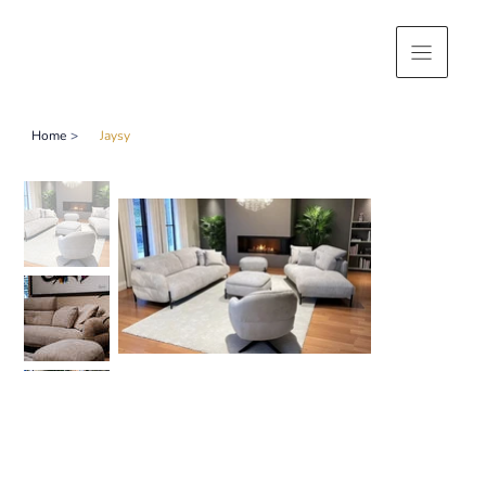
Home
>
Jaysy