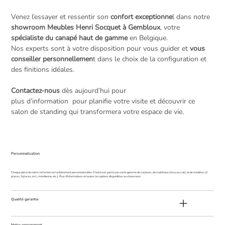
Venez l’essayer et ressentir son
confort exceptionne
l dans notre
showroom Meubles Henri Socquet à Gembloux
, votre
spécialiste du canapé haut de gamme
en Belgique.
Nos experts sont à votre disposition pour vous guider et
vous
conseiller personnellemen
t dans le choix de la configuration et
des finitions idéales.
Contactez-nous
dès aujourd’hui pour
plus d’information pour planifie votre visite et découvrir ce
salon de standing qui transformera votre espace de vie.
Personnalisation
Chaque pièce de notre collection est entièrement personnalisable. Choisissez parmi une vaste gamme de couleurs, de matériaux (tissu ou cuir), et de modèles (2
places, 3 places, en L, méridienne, etc.). Plus d'informations et toutes les options disponibles au showroom.
Qualité garantie