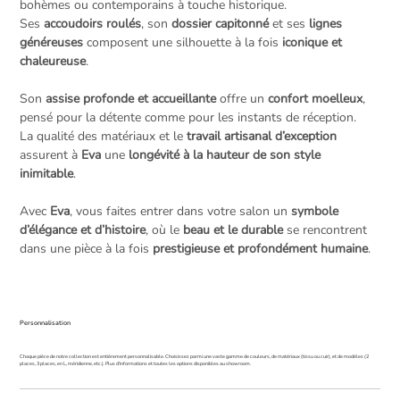
bohèmes ou contemporains à touche historique.
Ses
accoudoirs roulés
, son
dossier capitonné
et ses
lignes
généreuses
composent une silhouette à la fois
iconique et
chaleureuse
.
Son
assise profonde et accueillante
offre un
confort moelleux
,
pensé pour la détente comme pour les instants de réception.
La qualité des matériaux et le
travail artisanal d’exception
assurent à
Eva
une
longévité à la hauteur de son style
inimitable
.
Avec
Eva
, vous faites entrer dans votre salon un
symbole
d’élégance et d’histoire
, où le
beau et le durable
se rencontrent
dans une pièce à la fois
prestigieuse et profondément humaine
.
Personnalisation
Chaque pièce de notre collection est entièrement personnalisable. Choisissez parmi une vaste gamme de couleurs, de matériaux (tissu ou cuir), et de modèles (2
places, 3 places, en L, méridienne, etc.). Plus d'informations et toutes les options disponibles au showroom.