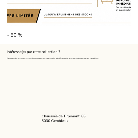
- 50 %
Pa
Intéressé(e) par cette collection ?
Prenez rendez-vous avec nous ou laissez-nous vos coordonnées afin d'être contacté rapidement par un de nos conseillers.
Chaussée de Tirlemont, 83
5030 Gembloux