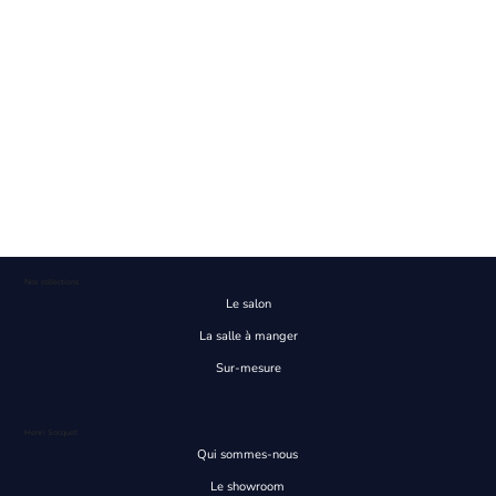
Nos collections
Le salon
La salle à manger
Sur-mesure
Henri Socquet
Qui sommes-nous
Le showroom