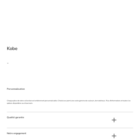
Kobe
-
Personnalisation
Chaque pièce de notre collection est entièrement personnalisable. Choisissez parmi une vaste gamme de couleurs, de matériaux . Plus d'informations et toutes les
options disponibles au showroom.
Qualité garantie
Notre engagement