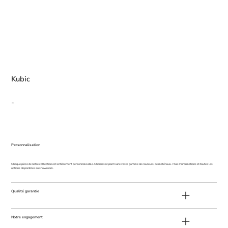
Kubic
-
Personnalisation
Chaque pièce de notre collection est entièrement personnalisable. Choisissez parmi une vaste gamme de couleurs, de matériaux . Plus d'informations et toutes les
options disponibles au showroom.
Qualité garantie
Notre engagement