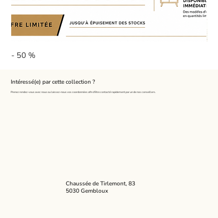
- 50 %
Pa
Intéressé(e) par cette collection ?
Prenez rendez-vous avec nous ou laissez-nous vos coordonnées afin d'être contacté rapidement par un de nos conseillers.
Chaussée de Tirlemont, 83
5030 Gembloux