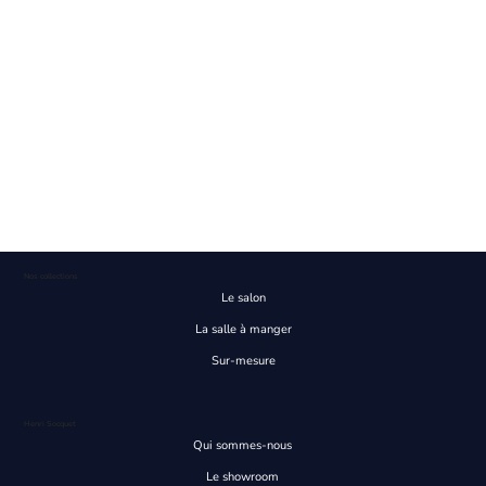
Nos collections
Le salon
La salle à manger
Sur-mesure
Henri Socquet
Qui sommes-nous
Le showroom