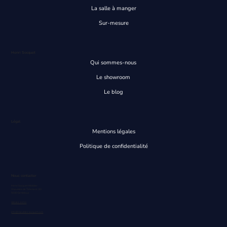
La salle à manger
Sur-mesure
Henri Socquet
Qui sommes-nous
Le showroom
Le blog
Légal
Mentions légales
Politique de confidentialité
Nous contacter
Henri Socquet Mobilier
Chaussée de Tirlemont, 83
5030 Gembloux
081/61.14.53
info@meubles-socquet.com