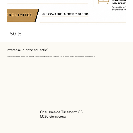
- 50 %
Pa
Interesse in deze collectie?
Maak een afspraak met ons of laat uw contactgegevens achter zodat één van onze adviseurs snel contact met u opneemt.
Chaussée de Tirlemont, 83
5030 Gembloux