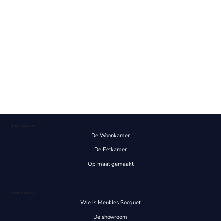
Onze collecties
De Woonkamer
De Eetkamer
Op maat gemaakt
Henri Socquet
Wie is Meubles Socquet
De showroom