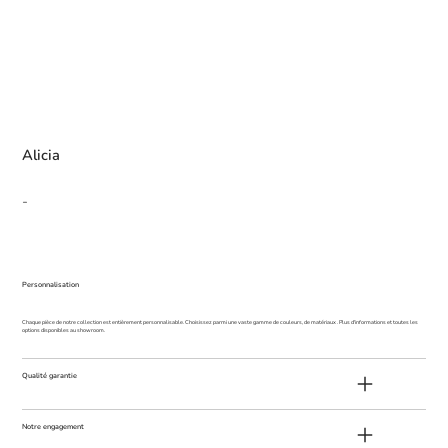
Alicia
-
Personnalisation
Chaque pièce de notre collection est entièrement personnalisable. Choisissez parmi une vaste gamme de couleurs, de matériaux . Plus d'informations et toutes les
options disponibles au showroom.
Qualité garantie
Notre engagement