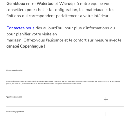
Gembloux
entre
Waterloo
et
Wierde
, où notre équipe vous
conseillera pour choisir la configuration, les matériaux et les
finitions qui correspondent parfaitement à votre intérieur.
Contactez-nous
dès aujourd’hui pour plus d’informations ou
pour planifier votre visite en
magasin. Offrez-vous l’élégance et le confort sur mesure avec le
canapé Copenhague !
Personnalisation
Chaque pièce de notre collection est entièrement personnalisable. Choisissez parmi une vaste gamme de couleurs, de matériaux (tissu ou cuir), et de modèles (2
places, 3 places, en L, méridienne, etc.). Plus d'informations et toutes les options disponibles au showroom.
Qualité garantie
Notre engagement