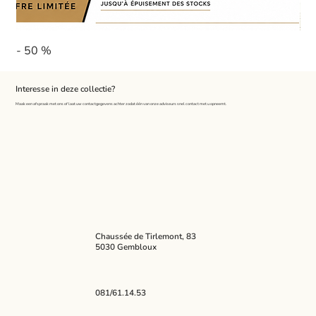
- 50 %
Pa
Interesse in deze collectie?
Maak een afspraak met ons of laat uw contactgegevens achter zodat één van onze adviseurs snel contact met u opneemt.
Chaussée de Tirlemont, 83
5030 Gembloux
081/61.14.53