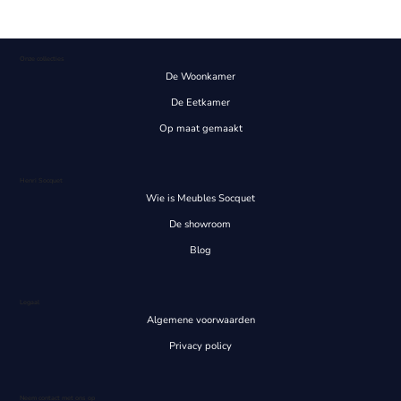
Onze collecties
De Woonkamer
De Eetkamer
Op maat gemaakt
Henri Socquet
Wie is Meubles Socquet
De showroom
Blog
Legaal
Algemene voorwaarden
Privacy policy
Neem contact met ons op