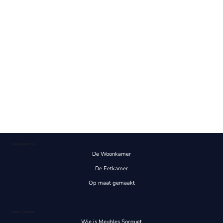
Onze collecties
De Woonkamer
De Eetkamer
Op maat gemaakt
Henri Socquet
Wie is Meubles Socquet