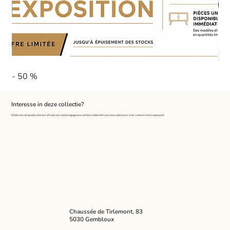
- 50 %
Pa
Interesse in deze collectie?
Maak een afspraak met ons of laat uw contactgegevens achter zodat één van onze adviseurs snel contact met u opneemt.
Chaussée de Tirlemont, 83
5030 Gembloux