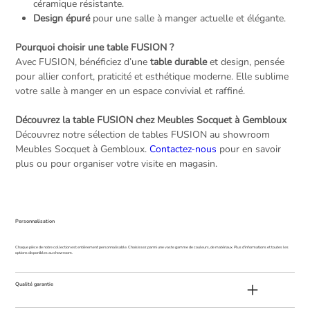
céramique résistante.
Design épuré
pour une salle à manger actuelle et élégante.
Pourquoi choisir une table FUSION ?
Avec FUSION, bénéficiez d’une
table durable
et design, pensée
pour allier confort, praticité et esthétique moderne. Elle sublime
votre salle à manger en un espace convivial et raffiné.
Découvrez la table FUSION chez Meubles Socquet à Gembloux
Découvrez notre sélection de tables FUSION au showroom
Meubles Socquet à Gembloux.
Contactez-nous
pour en savoir
plus ou pour organiser votre visite en magasin.
Personnalisation
Chaque pièce de notre collection est entièrement personnalisable. Choisissez parmi une vaste gamme de couleurs, de matériaux. Plus d'informations et toutes les
options disponibles au showroom.
Qualité garantie