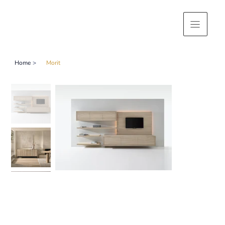
Home
>
Morit