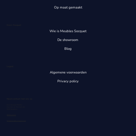
Op maat gemaakt
Henri Socquet
Wie is Meubles Socquet
De showroom
Blog
Legaal
Algemene voorwaarden
Privacy policy
Neem contact met ons op
Henri Socquet Mobilier
Chaussée de Tirlemont, 83
5030 Gembloux
081/61.14.53
info@meubles-socquet.com