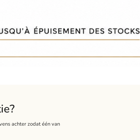
Snel overzicht
tie?
vens achter zodat één van