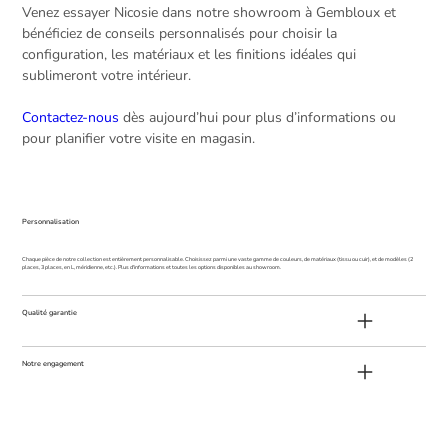
Venez essayer Nicosie dans notre showroom à Gembloux et
bénéficiez de conseils personnalisés pour choisir la
configuration, les matériaux et les finitions idéales qui
sublimeront votre intérieur.
Contactez-nous
dès aujourd’hui pour plus d’informations ou
pour planifier votre visite en magasin.
Personnalisation
Chaque pièce de notre collection est entièrement personnalisable. Choisissez parmi une vaste gamme de couleurs, de matériaux (tissu ou cuir), et de modèles (2
places, 3 places, en L, méridienne, etc.). Plus d'informations et toutes les options disponibles au showroom.
Qualité garantie
Notre engagement