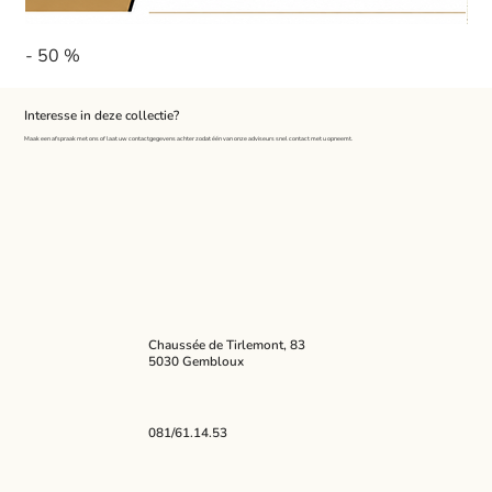
- 50 %
Pa
Interesse in deze collectie?
Maak een afspraak met ons of laat uw contactgegevens achter zodat één van onze adviseurs snel contact met u opneemt.
Chaussée de Tirlemont, 83
5030 Gembloux
081/61.14.53