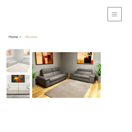
Home
>
Nicosie